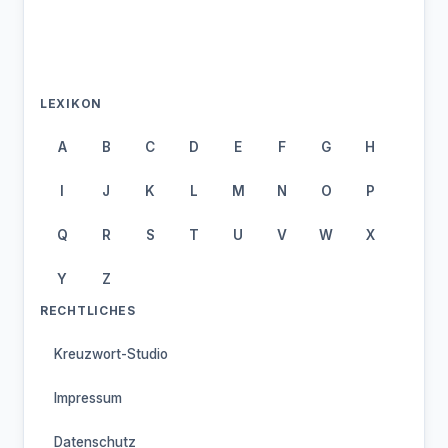
LEXIKON
A
B
C
D
E
F
G
H
I
J
K
L
M
N
O
P
Q
R
S
T
U
V
W
X
Y
Z
RECHTLICHES
Kreuzwort-Studio
Impressum
Datenschutz