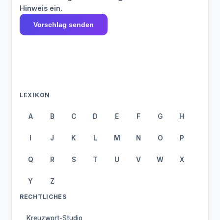
Hinweis ein.
Vorschlag senden
LEXIKON
A
B
C
D
E
F
G
H
I
J
K
L
M
N
O
P
Q
R
S
T
U
V
W
X
Y
Z
RECHTLICHES
Kreuzwort-Studio