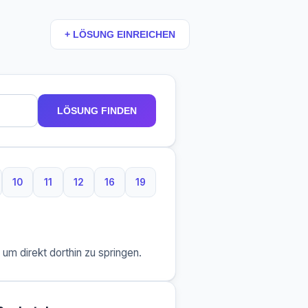
+ LÖSUNG EINREICHEN
LÖSUNG FINDEN
10
11
12
16
19
aben
Buchstaben
10 Buchstaben
11 Buchstaben
12 Buchstaben
16 Buchstaben
19 Buchstaben
m direkt dorthin zu springen.