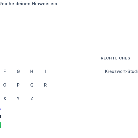
Reiche deinen Hinweis ein.
RECHTLICHES
F
G
H
I
Kreuzwort-Studi
O
P
Q
R
X
Y
Z
e
1