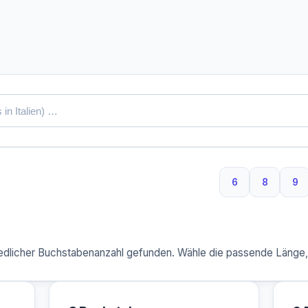
6
8
9
6 Buchstaben
8 Buchst
9 
dlicher Buchstabenanzahl gefunden. Wähle die passende Länge, u