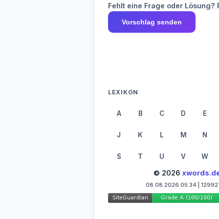
Fehlt eine Frage oder Lösung? 
Vorschlag senden
LEXIKON
A
B
C
D
E
J
K
L
M
N
S
T
U
V
W
© 2026
xwords.d
08.08.2026 05:34 | 12992